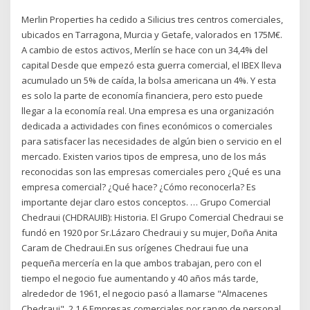
Merlin Properties ha cedido a Silicius tres centros comerciales,
ubicados en Tarragona, Murcia y Getafe, valorados en 175M€.
A cambio de estos activos, Merlín se hace con un 34,4% del
capital Desde que empezó esta guerra comercial, el IBEX lleva
acumulado un 5% de caída, la bolsa americana un 4%. Y esta
es solo la parte de economía financiera, pero esto puede
llegar a la economía real. Una empresa es una organización
dedicada a actividades con fines económicos o comerciales
para satisfacer las necesidades de algún bien o servicio en el
mercado. Existen varios tipos de empresa, uno de los más
reconocidas son las empresas comerciales pero ¿Qué es una
empresa comercial? ¿Qué hace? ¿Cómo reconocerla? Es
importante dejar claro estos conceptos. … Grupo Comercial
Chedraui (CHDRAUIB): Historia. El Grupo Comercial Chedraui se
fundó en 1920 por Sr.Lázaro Chedraui y su mujer, Doña Anita
Caram de Chedraui.En sus orígenes Chedraui fue una
pequeña mercería en la que ambos trabajan, pero con el
tiempo el negocio fue aumentando y 40 años más tarde,
alrededor de 1961, el negocio pasó a llamarse "Almacenes
Chedraui". 2.1.6 Empresas comerciales por rango de personal